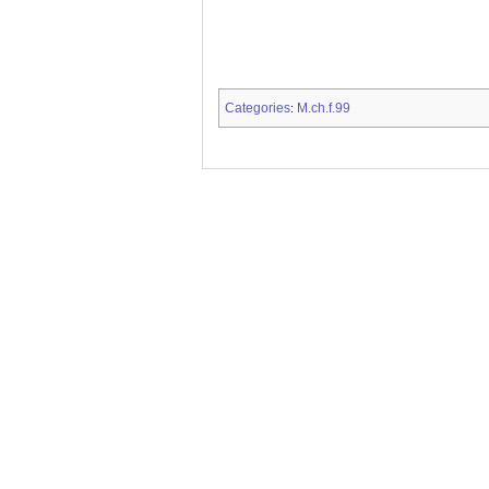
Categories
M.ch.f.99
: