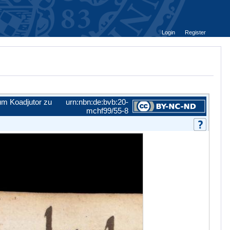
Login
Register