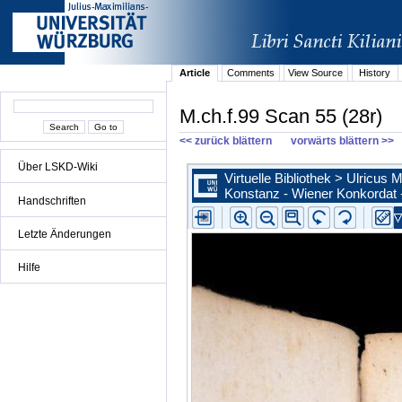
Article
Comments
View Source
History
M.ch.f.99 Scan 55 (28r)
<< zurück blättern
vorwärts blättern >>
Über LSKD-Wiki
Handschriften
Letzte Änderungen
Hilfe