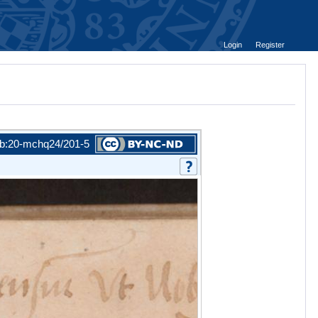
Login
Register