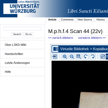
Article
Comments
View Source
History
M.p.h.f.4 Scan 44 (22v)
<< zurück blättern
vorwärts blättern >>
Über LSKD-Wiki
Handschriften
Letzte Änderungen
Hilfe