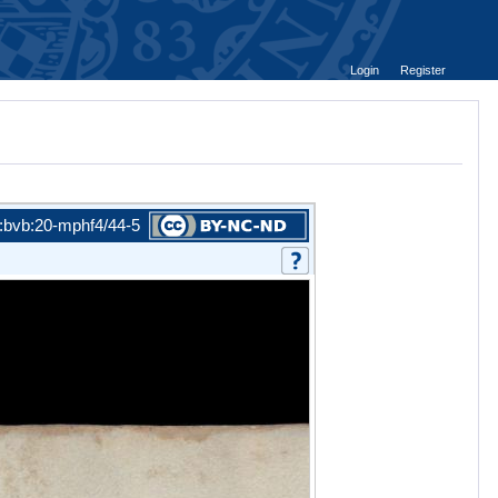
Login
Register