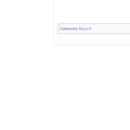
Categories
M.p.j.f.4
: