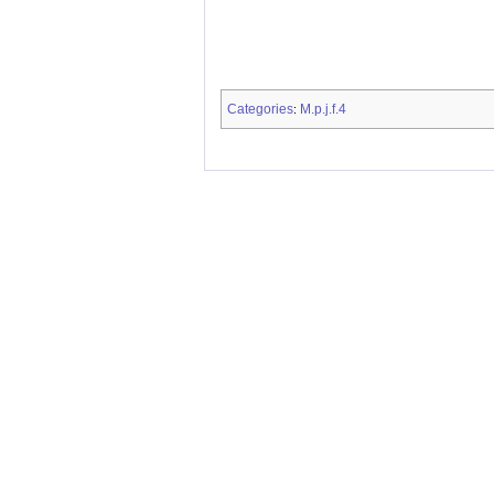
Categories
M.p.j.f.4
: