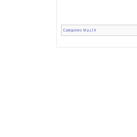
Categories
M.p.j.f.4
: