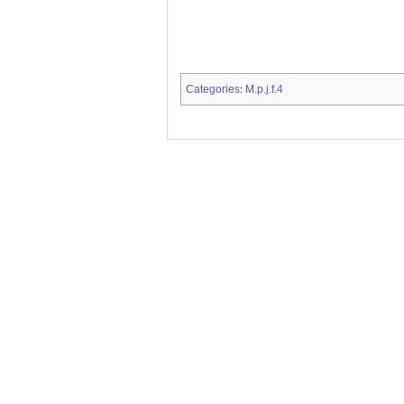
Categories
M.p.j.f.4
: