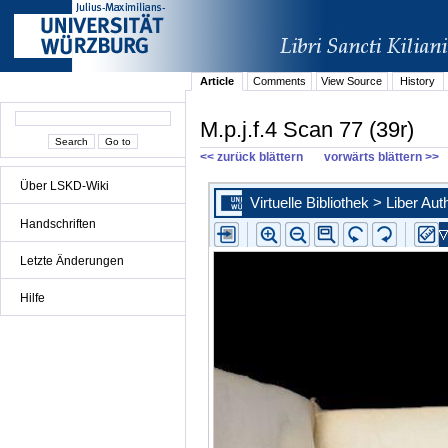
Article
Comments
View Source
History
M.p.j.f.4 Scan 77 (39r)
<< zurück blättern
vorwärts blättern >>
Über LSKD-Wiki
Handschriften
Letzte Änderungen
Hilfe