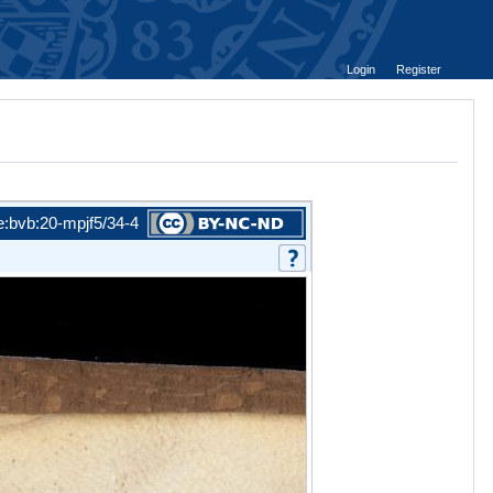
Login
Register