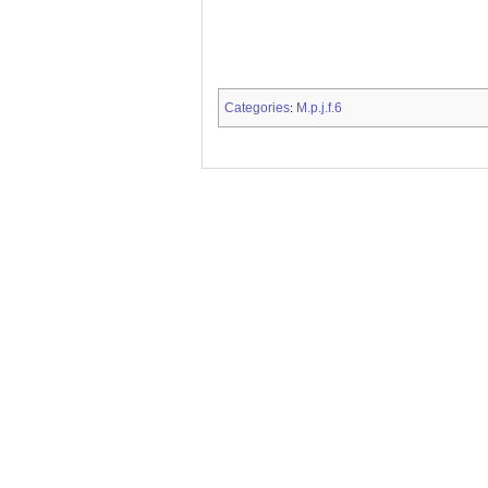
Categories
M.p.j.f.6
: