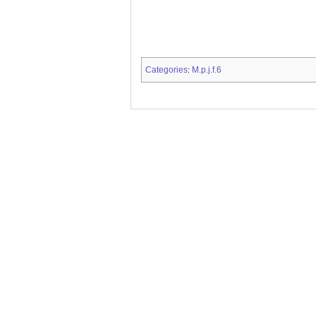
Categories
M.p.j.f.6
: