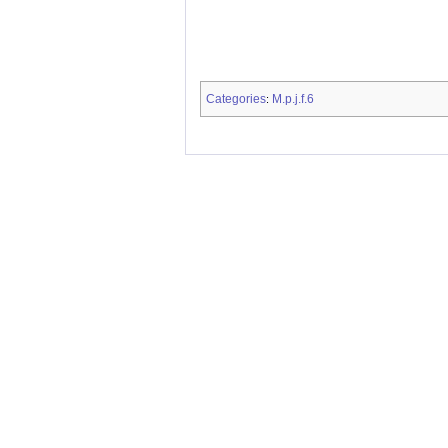
Categories
M.p.j.f.6
: