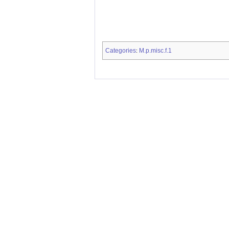
Categories
M.p.misc.f.1
: