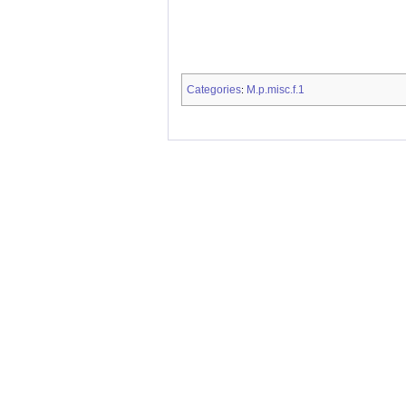
Categories
M.p.misc.f.1
: