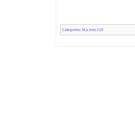
Categories
M.p.misc.f.10
: