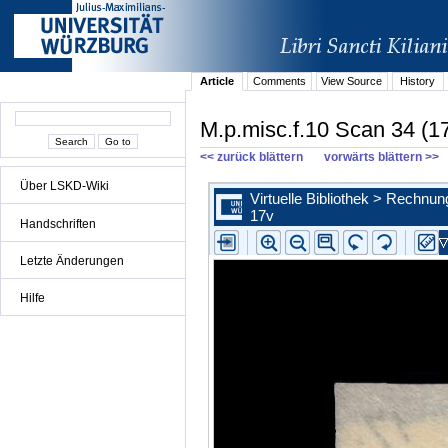
Article
Comments
View Source
History
M.p.misc.f.10 Scan 34 (1
<< zurück blättern
vorwärts blättern >>
Über LSKD-Wiki
Handschriften
Letzte Änderungen
Hilfe