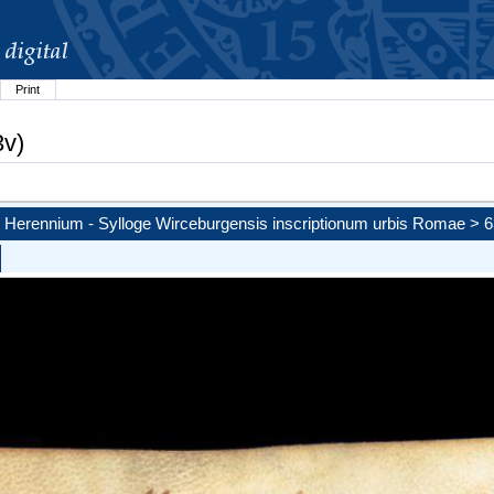
Print
3v)