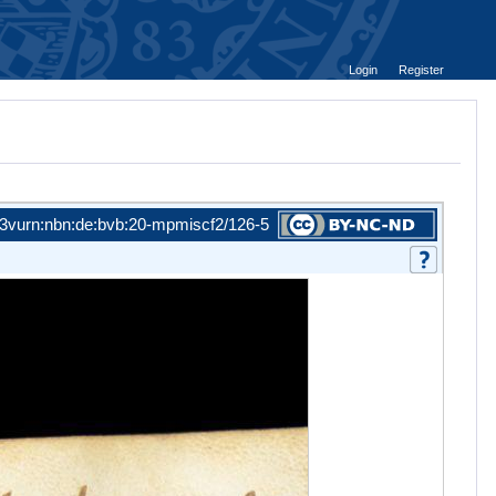
Login
Register