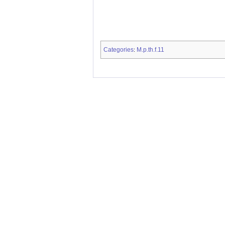
Categories
M.p.th.f.11
: