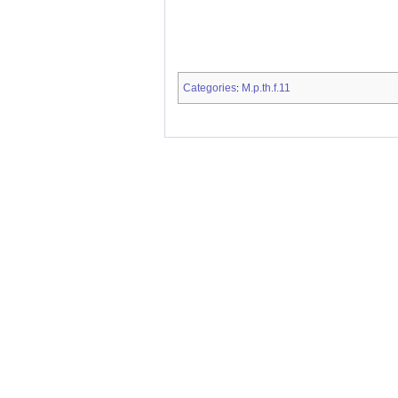
Categories
M.p.th.f.11
: