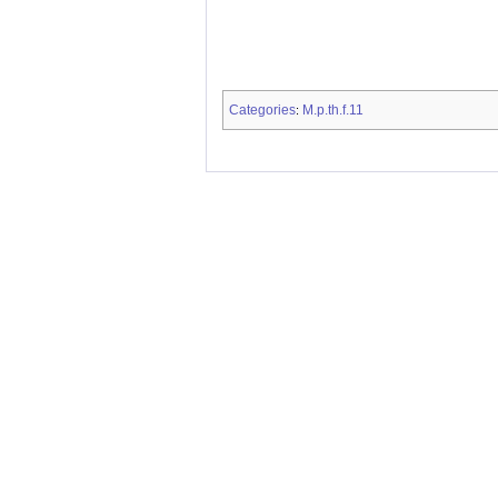
Categories
M.p.th.f.11
: