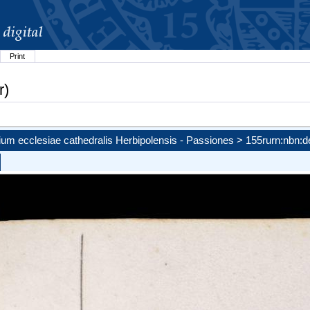
Print
r)