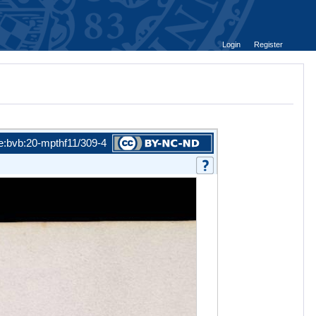
Login
Register