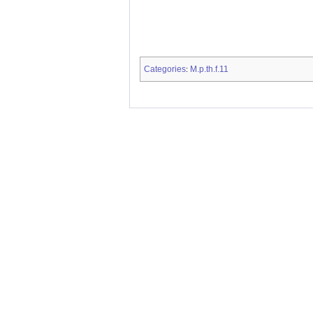
Categories
M.p.th.f.11
: