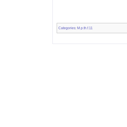
Categories
M.p.th.f.11
: