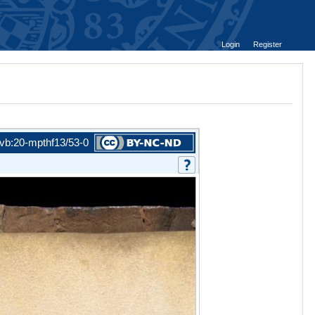
Login
Register