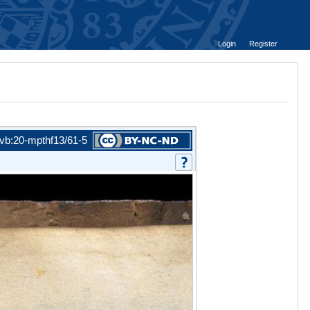
Login
Register