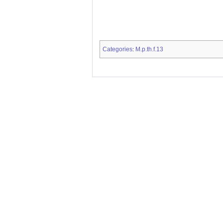
Categories
M.p.th.f.13
: