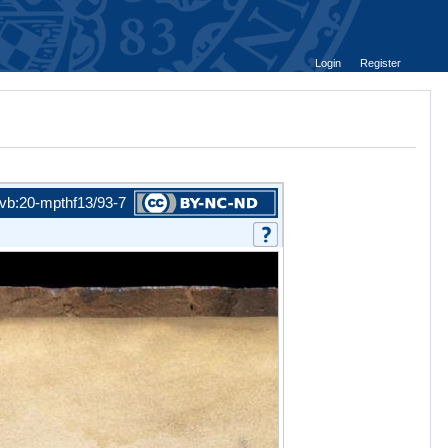
Login
Register