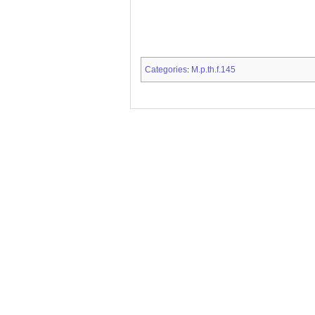
Categories
M.p.th.f.145
: