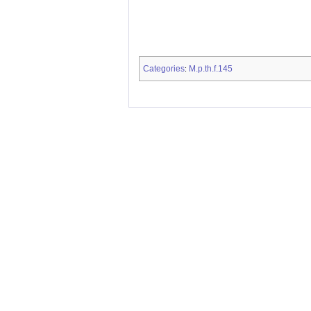
Categories
M.p.th.f.145
: