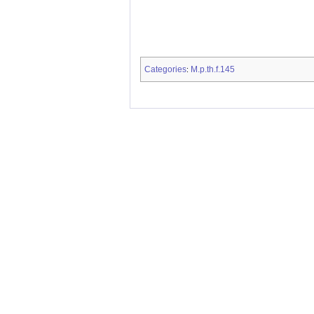
Categories
M.p.th.f.145
: