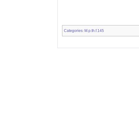
Categories
M.p.th.f.145
: