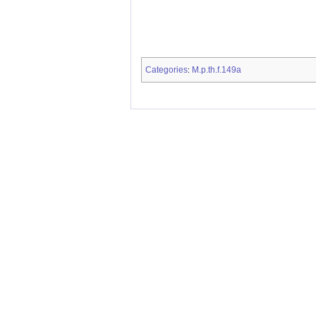
Categories
M.p.th.f.149a
: