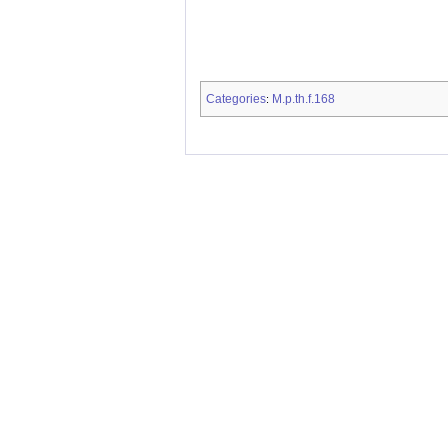
Categories
M.p.th.f.168
: