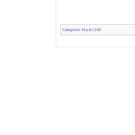
Categories
M.p.th.f.168
: