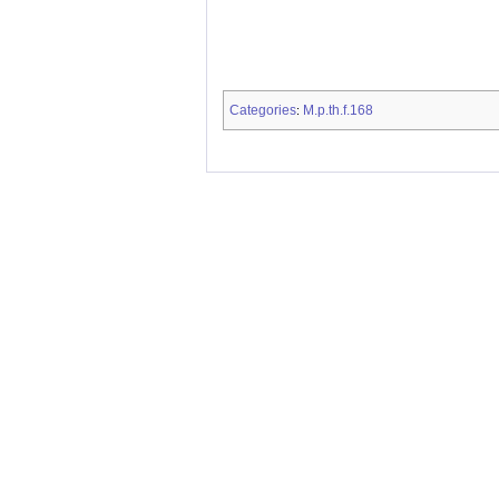
Categories
M.p.th.f.168
: