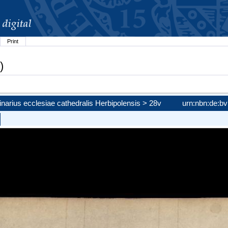
Print
)