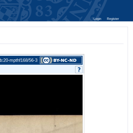
Login
Register