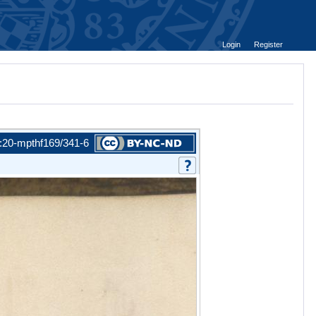
Login
Register