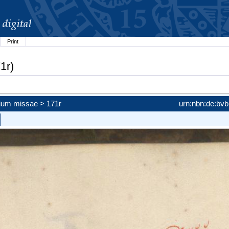
Print
1r)