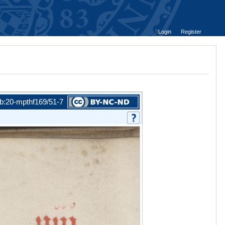
Login
Register