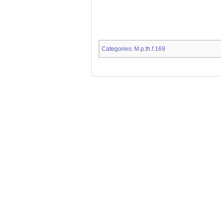
Categories
M.p.th.f.169
: