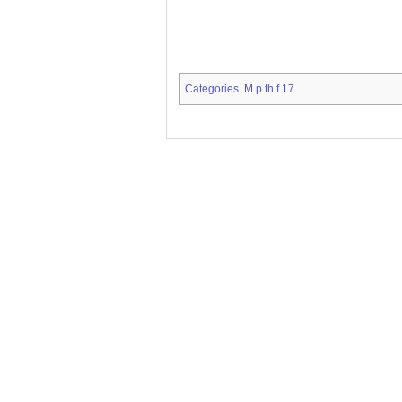
Categories
M.p.th.f.17
: