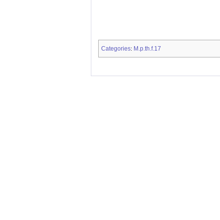
Categories
M.p.th.f.17
: