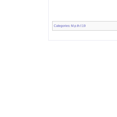
Categories
M.p.th.f.19
: