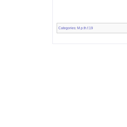
Categories
M.p.th.f.19
: