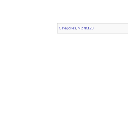
Categories
M.p.th.f.28
: