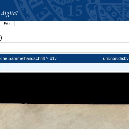
Print
)