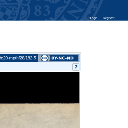
Login
Register