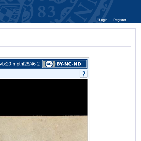
Login
Register