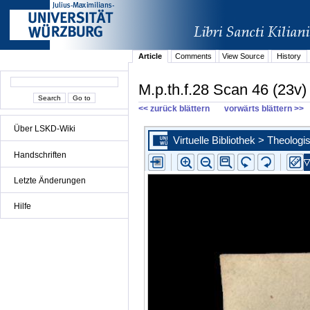
Article
Comments
View Source
History
M.p.th.f.28 Scan 46 (23v)
<< zurück blättern
vorwärts blättern >>
Über LSKD-Wiki
Handschriften
Letzte Änderungen
Hilfe