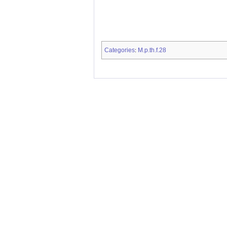
Categories
M.p.th.f.28
: