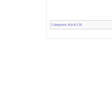
Categories
M.p.th.f.28
: