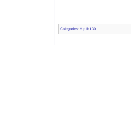
Categories
M.p.th.f.30
: