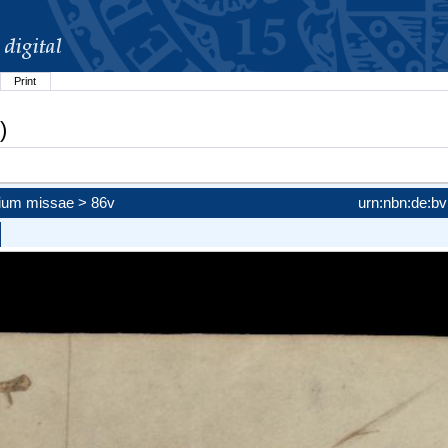
Print
)