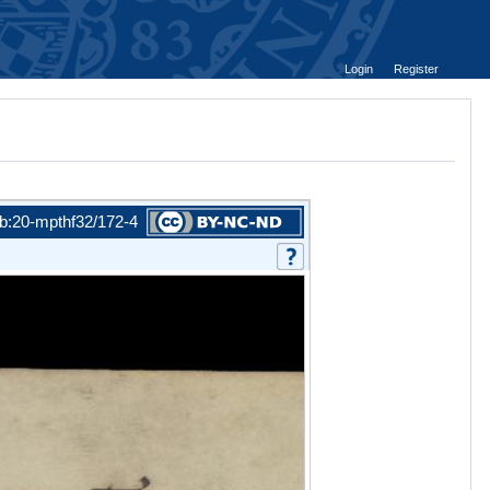
Login
Register